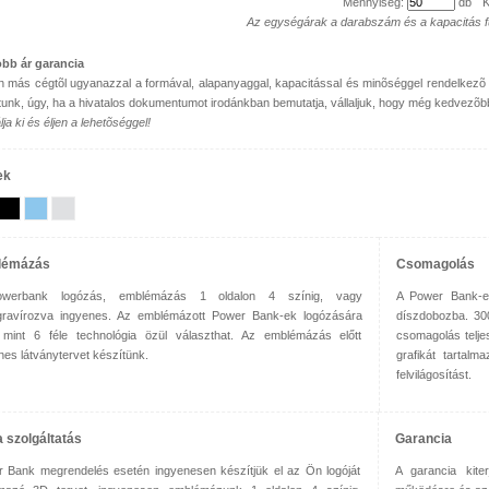
Mennyiség:
db
K
Az egységárak a darabszám és a kapacitás 
bb ár garancia
 más cégtõl ugyanazzal a formával, alapanyaggal, kapacitással és minõséggel rendelkezõ p
tunk, úgy, ha a hivatalos dokumentumot irodánkban bemutatja, vállaljuk, hogy még kedvezõb
ja ki és éljen a lehetõséggel!
ek
lémázás
Csomagolás
werbank logózás, emblémázás 1 oldalon 4 színig, vagy
A Power Bank-et
gravírozva ingyenes. Az emblémázott Power Bank-ek logózására
díszdobozba. 30
 mint 6 féle technológia özül választhat. Az emblémázás előtt
csomagolás teljes
nes látványtervet készítünk.
grafikát tartalm
felvilágosítást.
a szolgáltatás
Garancia
 Bank megrendelés esetén ingyenesen készítjük el az Ön logóját
A garancia kite