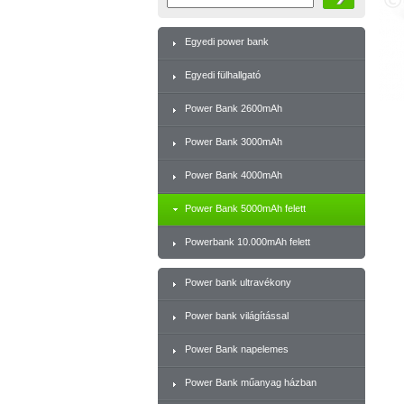
Egyedi power bank
Egyedi fülhallgató
Power Bank 2600mAh
Power Bank 3000mAh
Power Bank 4000mAh
Power Bank 5000mAh felett
Powerbank 10.000mAh felett
Power bank ultravékony
Power bank világítással
Power Bank napelemes
Power Bank műanyag házban