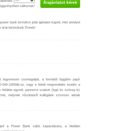
apacitas:
Árajánlatot kérek
függvényében változnak!
ower bank termékre jobb ajánlatot kapott, mint amelyet
b árat biztosítunk Önnek!
 ingyenesen csomagoljuk, a formától függően papír
0-500-1000db-os, vagy e feletti megrendelés esetén a
 felülete egyedi, partnerre szabott (logó és szöveg is)
azhat, melynek részleteiről kollégáink szívesen adnak
rjed a Power Bank valós kapacitására, a hibátlan