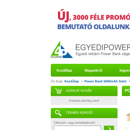
Kezdőlap
Magunkról
Ingyen
Ön itt jár:
Kezdőlap
>
Power Bank 5000mAh felett
PO
AJÁNLAT KOSÁR
A kosara jelenleg üres!
TERMÉK KERESÕ
Cikkszám, vagy termékjellemző: