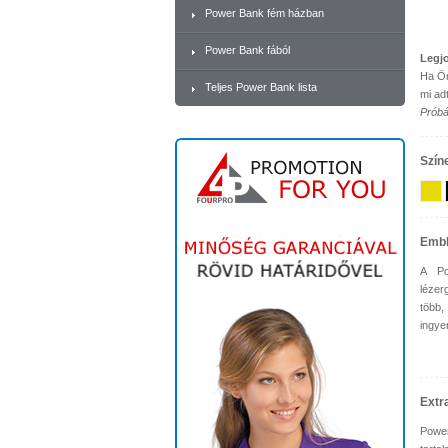
Power Bank fém házban
Power Bank fából
Legjo
Ha Ön
Teljes Power Bank lista
mi ad
Próbál
Szín
Emb
A Po
lézer
több,
ingye
Extr
Power