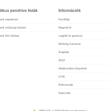
ikus pendrive listák
Információk
ank napelemes
Kezdőlap
ank műanyag házban
Magunkról
ank fém házban
Legjobb ár garancia
Minőség Garancia
Árajánlat
ÁSZF
Adatkezelési irányelvek
GYIK
Referenciák
Kapcsolat
4PRO Kft. © 2026 Minden jog fenntartva