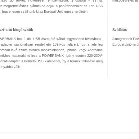
lmazó 3D tervet, ingyenesen emblémázunk 1 oldalon 4 színig.
működésre és az
n megrendeléshez ajándékba adjuk a papírdobozokat és 1db USB
t. Ingyenesen szállítunk ki az Európai Unió egész területén.
sztható kiegészítők
Szállítás
ERBANK-hez 1 db USB öszekötő kábelt ingyenesen biztosítunk.
A megrendelt Pow
adapter opcionálisan rendelhető 189ft-os felárért, így a jelenleg
Európai Unió terü
lomban lévő szinte minden mobiltelefonhoz, Iphone, vagy Androidos
lékhez használahtó lesz a POWERBANK. Igény esetén 220-230V-
lózati adapter is kérhető USB kimenettel, így a termék feltöltése még
onyabbá válik.