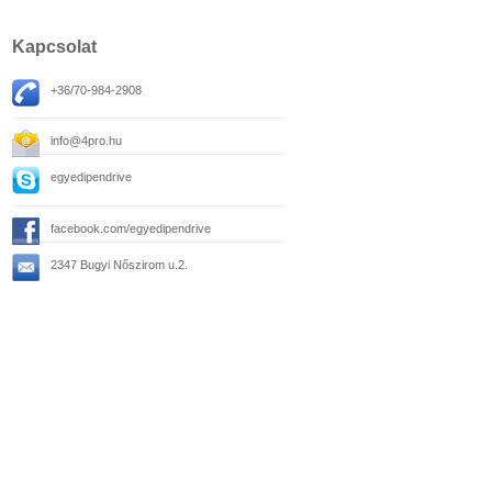
Kapcsolat
+36/70-984-2908
info@4pro.hu
egyedipendrive
facebook.com/egyedipendrive
2347 Bugyi Nőszirom u.2.