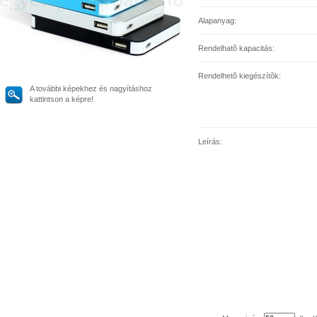
Alapanyag:
Rendelhatõ kapacitás:
Rendelhetõ kiegészítõk:
A további képekhez és nagyításhoz
kattintson a képre!
Leírás: