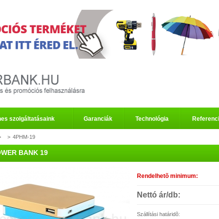
es szolgáltatásaink
Garanciák
Technológia
Referenc
>
>
4PHM-19
WER BANK 19
Rendelhetõ minimum:
Nettó ár/db:
Szállítási határidõ: