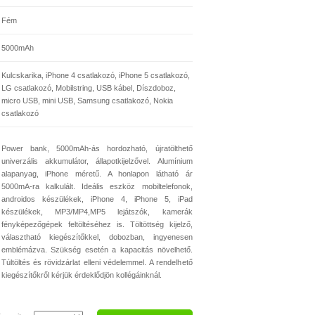
Fém
5000mAh
Kulcskarika, iPhone 4 csatlakozó, iPhone 5 csatlakozó,
LG csatlakozó, Mobilstring, USB kábel, Díszdoboz,
micro USB, mini USB, Samsung csatlakozó, Nokia
csatlakozó
Power bank, 5000mAh-ás hordozható, újratölthető
univerzális akkumulátor, állapotkijelzővel. Alumínium
alapanyag, iPhone méretű. A honlapon látható ár
5000mA-ra kalkulált. Ideális eszköz mobiltelefonok,
androidos készülékek, iPhone 4, iPhone 5, iPad
készülékek, MP3/MP4,MP5 lejátszók, kamerák
fényképezőgépek feltöltéséhez is. Töltöttség kijelző,
választható kiegészítőkkel, dobozban, ingyenesen
emblémázva. Szükség esetén a kapacitás növelhető.
Túltöltés és rövidzárlat elleni védelemmel. A rendelhető
kiegészítőkről kérjük érdeklődjön kollégáinknál.