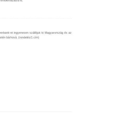
 emblémázásra is.
erbank-et ingyenesen szállítjuk ki Magyarország és az
letén bárhová. (rendelés/1 cím)