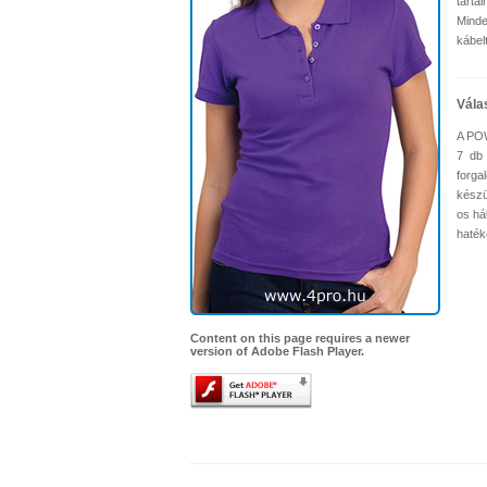
tarta
Minde
kábel
Vála
A POW
7 db 
forga
készü
os há
haték
Content on this page requires a newer
version of Adobe Flash Player.