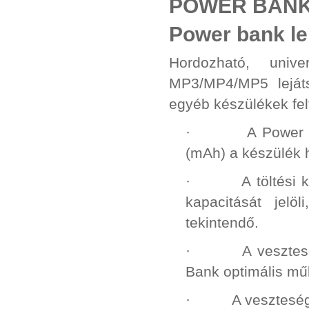
POWER BANK
Power bank le
Hordozható, unive
MP3/MP4/MP5 lejáts
egyéb készülékek fel
· A Power Bank 
(mAh) a készülék h
· A töltési kap
kapacitását jelö
tekintendő.
· A veszteség a
Bank optimális m
· A veszteségek 