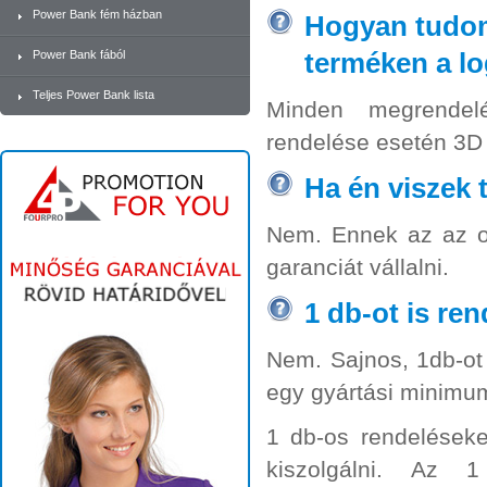
Power Bank fém házban
Hogyan tudom 
terméken a l
Power Bank fából
Teljes Power Bank lista
Minden megrendelé
rendelése esetén 3D 
Ha én viszek
Nem. Ennek az az ok
garanciát vállalni.
1 db-ot is re
Nem. Sajnos, 1db-ot
egy gyártási minimu
1 db-os rendeléseke
kiszolgálni. Az 1