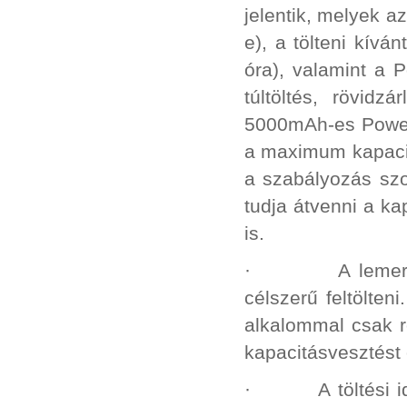
jelentik, melyek az
e), a tölteni kív
óra), valamint a P
túltöltés, rövidz
5000mAh-es Power 
a maximum kapacitá
a szabályozás szo
tudja átvenni a k
is.
· A lemerült P
célszerű feltölte
alkalommal csak rö
kapacitásvesztést
· A töltési idő 