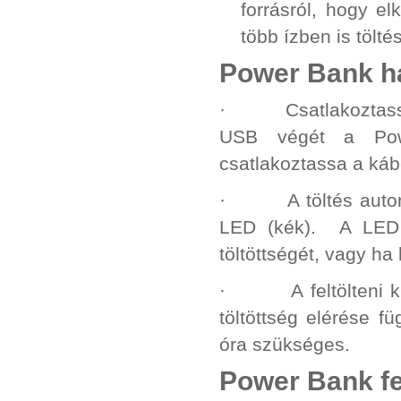
forrásról, hogy e
több ízben is tölt
Power Bank ha
· Csatlakoztassa a 
USB végét a Pow
csatlakoztassa a káb
· A töltés automat
LED (kék). A LED 
töltöttségét, vagy ha 
· A feltölteni kívá
töltöttség elérése f
óra szükséges.
Power Bank fe