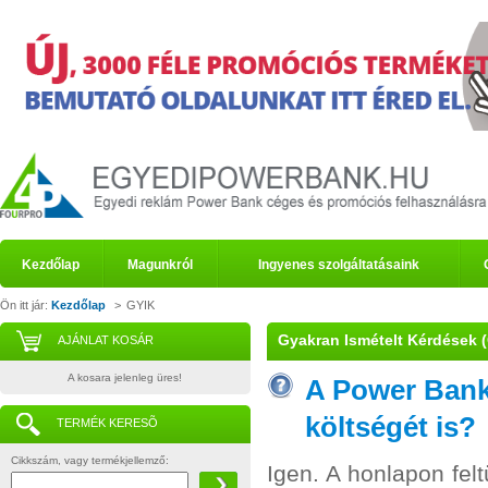
Kezdőlap
Magunkról
Ingyenes szolgáltatásaink
Ön itt jár:
Kezdőlap
>
GYIK
Gyakran Ismételt Kérdések (G
AJÁNLAT KOSÁR
A kosara jelenleg üres!
A Power Bank
költségét is?
TERMÉK KERESÕ
Cikkszám, vagy termékjellemző:
Igen. A honlapon fel