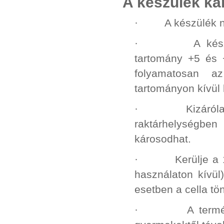
A készülék ka
· A készülék nem
· A készülék o
tartomány +5 és 
folyamatosan a
tartományon kívül 
· Kizárólag fűtö
raktárhelységben 
károsodhat.
· Kerülje a 100%
használaton kívül)
esetben a cella t
· A termék kicsi