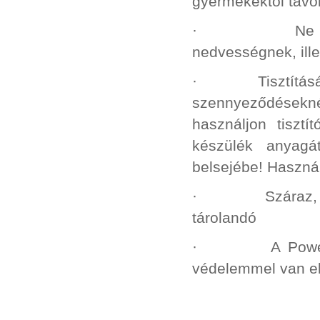
gyermekektől távol
· Ne tegye k
nedvességnek, ille
· Tisztításához
szennyeződésekné
használjon tisztí
készülék anyagá
belsejébe! Használ
· Száraz, portó
tárolandó
· A Power Bank t
védelemmel van el