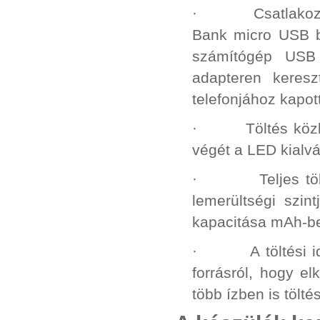
· Csatlakoztass
Bank micro USB b
számítógép USB 
adapteren keresz
telefonjához kapott
· Töltés közben a
végét a LED kialvá
· Teljes töltés 
lemerültségi szin
kapacitása mAh-ben
· A töltési idő 
forrásról, hogy e
több ízben is tölt