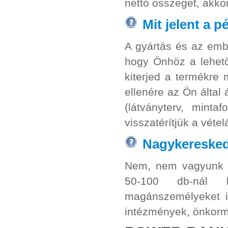
nettó összeget, akkor
Mit jelent a p
A gyártás és az emb
hogy Önhöz a lehető
kiterjed a termékr
ellenére az Ön által
(látványterv, minta
visszatérítjük a vétel
Nagykereske
Nem, nem vagyunk n
50-100 db-nál k
magánszemélyeket is
intézmények, önkormá