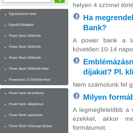
helyen 4 színnel tört
Egyedi power bank
Ha megrendel
Egyedi fülhallgató
Bank?
Power Bank 2600mAh
A power bank a lát
Power Bank 3000mAh
követően 10-14 napon
Power Bank 4000mAh
Emblémázásná
Power Bank 5000mAh felett
díjakat? Pl. k
Powerbank 10.000mAh felett
Nem számolunk fel gr
Power bank ultravékony
Milyen formáb
Power bank világítással
A legmegfelelőbb a v
Power Bank napelemes
ezekkel, akkor me
Power Bank műanyag házban
formátumot.