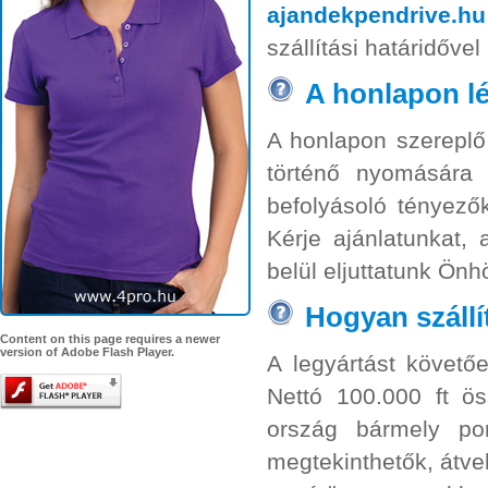
ajandekpendrive.hu
szállítási határidőve
A honlapon lé
A honlapon szereplő 
történő nyomására 
befolyásoló tényez
Kérje ajánlatunkat,
belül eljuttatunk Önh
Hogyan szállí
Content on this page requires a newer
version of Adobe Flash Player.
A legyártást követő
Nettó 100.000 ft ös
ország bármely po
megtekinthetők, átve