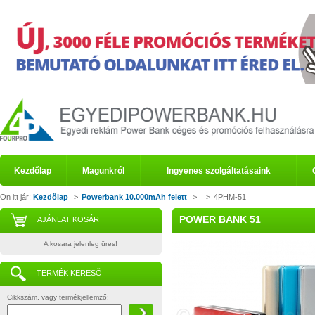
Kezdőlap
Magunkról
Ingyenes szolgáltatásaink
Ön itt jár:
Kezdőlap
>
Powerbank 10.000mAh felett
>
>
4PHM-51
POWER BANK 51
AJÁNLAT KOSÁR
A kosara jelenleg üres!
TERMÉK KERESÕ
Cikkszám, vagy termékjellemző: