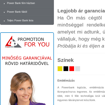
Power Bank fém házban
Legjobb ár garancia
Power Bank fából
Ha Ön más cégtõl u
Teljes Power Bank lista
minõséggel rendelk
amelyet mi adtunk, 
vállaljuk, hogy még 
Próbálja ki és éljen 
Színek
Emblémázás
A Powerbank logózás, emblémázás
lézergravírozva ingyenes. Az emblémá
több, mint 6 féle technológia özül vá
ingyenes látványtervet készítünk.