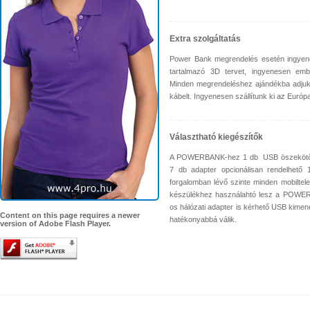
Extra szolgáltatás
Power Bank megrendelés esetén ingyene
tartalmazó 3D tervet, ingyenesen emb
Minden megrendeléshez ajándékba adju
kábelt. Ingyenesen szállítunk ki az Európa
Választható kiegészítők
A POWERBANK-hez 1 db USB öszekötő ká
7 db adapter opcionálisan rendelhető 18
forgalomban lévő szinte minden mobiltel
készülékhez használahtó lesz a POWER
os hálózati adapter is kérhető USB kimene
Content on this page requires a newer
hatékonyabbá válik.
version of Adobe Flash Player.