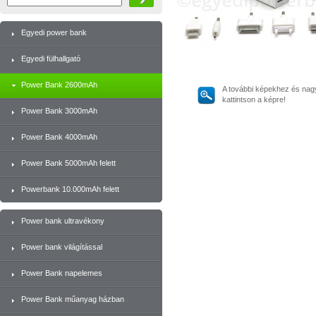
Egyedi power bank
Egyedi fülhallgató
Power Bank 2600mAh
A további képekhez és nag
kattintson a képre!
Power Bank 3000mAh
Power Bank 4000mAh
Power Bank 5000mAh felett
Powerbank 10.000mAh felett
Power bank ultravékony
Power bank világítással
Power Bank napelemes
Power Bank műanyag házban