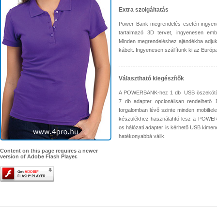
Extra szolgáltatás
Power Bank megrendelés esetén ingyene
tartalmazó 3D tervet, ingyenesen emb
Minden megrendeléshez ajándékba adju
kábelt. Ingyenesen szállítunk ki az Európa
Választható kiegészítők
A POWERBANK-hez 1 db USB öszekötő ká
7 db adapter opcionálisan rendelhető 18
forgalomban lévő szinte minden mobiltel
készülékhez használahtó lesz a POWER
os hálózati adapter is kérhető USB kimene
hatékonyabbá válik.
Content on this page requires a newer
version of Adobe Flash Player.