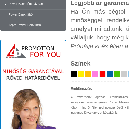
Legjobb ár garancia
Power Bank fém házban
Ha Ön más cégtõl u
Power Bank fából
minõséggel rendelk
Teljes Power Bank lista
amelyet mi adtunk, 
vállaljuk, hogy még 
Próbálja ki és éljen 
Színek
Emblémázás
A Powerbank logózás, emblémázás
lézergravírozva ingyenes. Az emblémá
több, mint 6 féle technológia özül vá
ingyenes látványtervet készítünk.