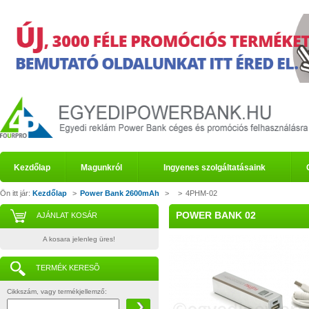
Kezdőlap
Magunkról
Ingyenes szolgáltatásaink
Ön itt jár:
Kezdőlap
>
Power Bank 2600mAh
>
>
4PHM-02
POWER BANK 02
AJÁNLAT KOSÁR
A kosara jelenleg üres!
TERMÉK KERESÕ
Cikkszám, vagy termékjellemző: